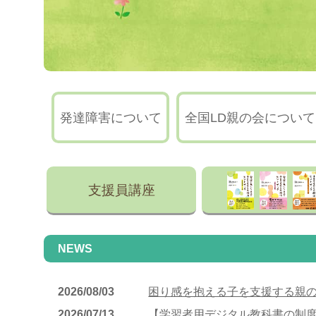
発達障害について
全国LD親の会について
支援員講座
NEWS
2026/08/03
困り感を抱える子を支援する親の
2026/07/13
【学習者用デジタル教科書の制