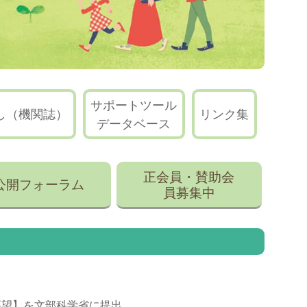
サポートツール
し（機関誌）
リンク集
データベース
正会員・賛助会
公開フォーラム
員募集中
要望】を文部科学省に提出